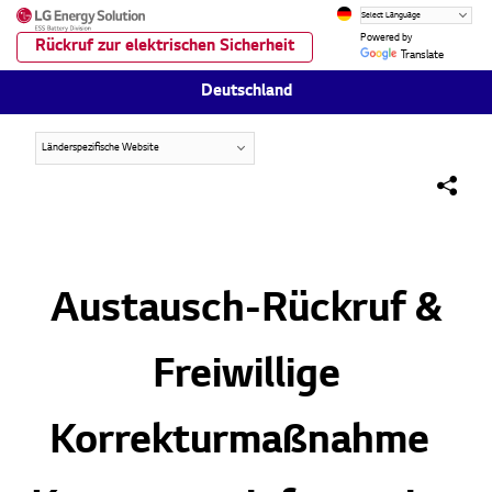
Powered by
Rückruf zur elektrischen Sicherheit
Translate
Deutschland
Hide
social
media
sharin
Austausch-Rückruf &
option
Freiwillige
Korrekturmaßnahme